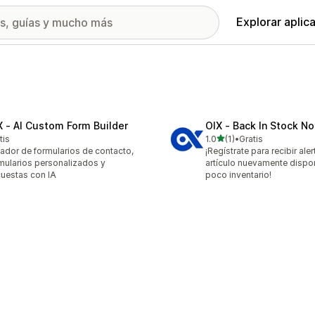
Explorar aplic
X ‑ AI Custom Form Builder
OIX ‑ Back In Stock No
de 5 estrellas
tis
1.0
(1)
•
Gratis
1 reseñas en total
ador de formularios de contacto,
¡Regístrate para recibir ale
mularios personalizados y
artículo nuevamente dispon
uestas con IA
poco inventario!