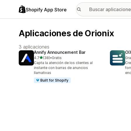
Shopify App Store
Aplicaciones de Orionix
3 aplicaciones
Annify Announcement Bar
OI
de 5 estrellas
4.7
(38)
•
Gratis
Gra
38 reseñas en total
Capta la atención de los clientes al
Cre
instante con barras de anuncios
for
llamativas
enc
Built for Shopify