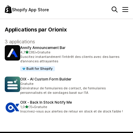
Shopify App Store
Applications par Orionix
3 applications
Annify Announcement Bar
étoile(s) sur 5
4,7
(38)
•
Gratuite
38 avis au total
Suscitez instantanément l’intérêt des clients avec des barres
d’annonces attrayantes
Built for Shopify
OIX ‑ AI Custom Form Builder
Gratuite
Générateur de formulaires de contact, de formulaires
personnalisés et de sondages basé sur l’IA
OIX ‑ Back In Stock Notify Me
étoile(s) sur 5
1,0
(1)
•
Gratuite
1 avis au total
Inscrivez-vous aux alertes de retour en stock et de stock faible !