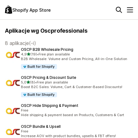
Shopify App Store
Aplikacje wg Oscprofessionals
8 aplikacje(-i)
OSCP B2B Wholesale Pricing
na 5 gwiazdek
4,9
(19)
•
Free plan available
Łączna liczba recenzji: 19
B2B Wholesale: Volume and Custom Pricing, All-in-One Solution
Built for Shopify
OSCP Pricing & Discount Suite
na 5 gwiazdek
5,0
(8)
•
Free plan available
Łączna liczba recenzji: 8
Boost B2C Sales: Volume, Cart & Customer-Based Discounts!
Built for Shopify
OSCP Hide Shipping & Payment
Free
Hide shipping & payment based on Products, Customers & Cart
OSCP Bundle & Upsell
Free
Increase AOV with product bundles, upsells & FBT offers!