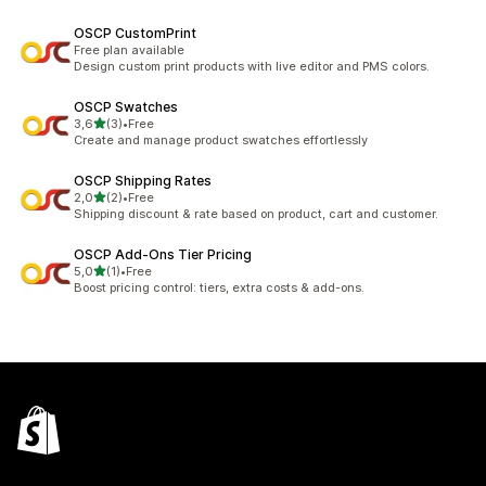
OSCP CustomPrint
Free plan available
Design custom print products with live editor and PMS colors.
OSCP Swatches
na 5 gwiazdek
3,6
(3)
•
Free
Łączna liczba recenzji: 3
Create and manage product swatches effortlessly
OSCP Shipping Rates
na 5 gwiazdek
2,0
(2)
•
Free
Łączna liczba recenzji: 2
Shipping discount & rate based on product, cart and customer.
OSCP Add‑Ons Tier Pricing
na 5 gwiazdek
5,0
(1)
•
Free
Łączna liczba recenzji: 1
Boost pricing control: tiers, extra costs & add-ons.