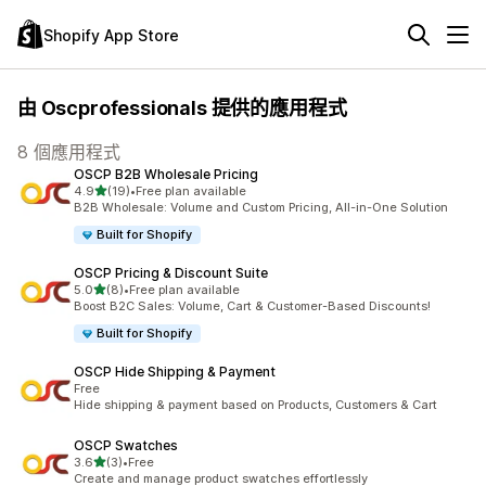
Shopify App Store
由 Oscprofessionals 提供的應用程式
8 個應用程式
OSCP B2B Wholesale Pricing
滿分 5 顆星
4.9
(19)
•
Free plan available
共有 19 則評價
B2B Wholesale: Volume and Custom Pricing, All-in-One Solution
Built for Shopify
OSCP Pricing & Discount Suite
滿分 5 顆星
5.0
(8)
•
Free plan available
共有 8 則評價
Boost B2C Sales: Volume, Cart & Customer-Based Discounts!
Built for Shopify
OSCP Hide Shipping & Payment
Free
Hide shipping & payment based on Products, Customers & Cart
OSCP Swatches
滿分 5 顆星
3.6
(3)
•
Free
共有 3 則評價
Create and manage product swatches effortlessly