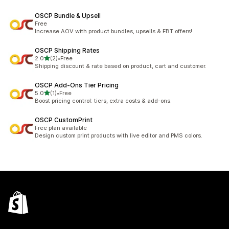
OSCP Bundle & Upsell
Free
Increase AOV with product bundles, upsells & FBT offers!
OSCP Shipping Rates
滿分 5 顆星
2.0
(2)
•
Free
共有 2 則評價
Shipping discount & rate based on product, cart and customer.
OSCP Add‑Ons Tier Pricing
滿分 5 顆星
5.0
(1)
•
Free
共有 1 則評價
Boost pricing control: tiers, extra costs & add-ons.
OSCP CustomPrint
Free plan available
Design custom print products with live editor and PMS colors.