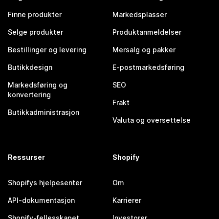
Finne produkter
Markedsplasser
Selge produkter
Produktanmeldelser
Bestillinger og levering
Mersalg og pakker
Butikkdesign
E-postmarkedsføring
Markedsføring og
SEO
konvertering
Frakt
Butikkadministrasjon
Valuta og oversettelse
Ressurser
Shopify
Shopifys hjelpesenter
Om
API-dokumentasjon
Karrierer
Shopify-fellesskapet
Investorer