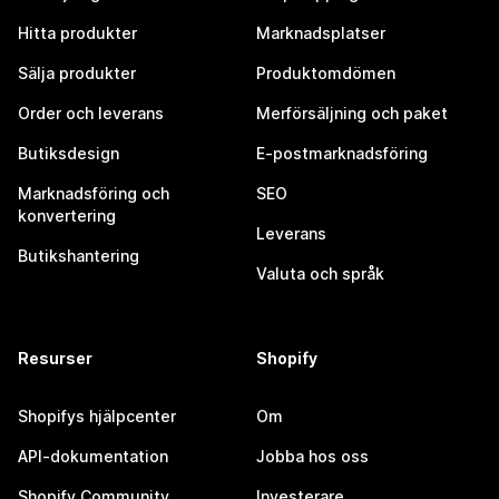
Hitta produkter
Marknadsplatser
Sälja produkter
Produktomdömen
Order och leverans
Merförsäljning och paket
Butiksdesign
E-postmarknadsföring
Marknadsföring och
SEO
konvertering
Leverans
Butikshantering
Valuta och språk
Resurser
Shopify
Shopifys hjälpcenter
Om
API-dokumentation
Jobba hos oss
Shopify Community
Investerare