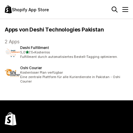
Shopify App Store
Apps von Deshi Technologies Pakistan
2 Apps
Deshi Fulfillment
von 5 Sternen
5,0
(1)
•
Kostenlos
1 Rezensionen insgesamt
Fulfillment durch automatisiertes Bestell-Tagging optimieren.
Oshi Courier
Kostenloser Plan verfügbar
Eine zentrale Plattform für alle Kurierdienste in Pakistan - Oshi
Courier