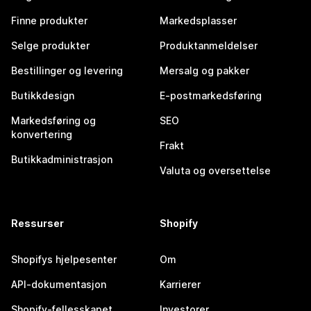
Finne produkter
Markedsplasser
Selge produkter
Produktanmeldelser
Bestillinger og levering
Mersalg og pakker
Butikkdesign
E-postmarkedsføring
Markedsføring og
SEO
konvertering
Frakt
Butikkadministrasjon
Valuta og oversettelse
Ressurser
Shopify
Shopifys hjelpesenter
Om
API-dokumentasjon
Karrierer
Shopify-fellesskapet
Investorer