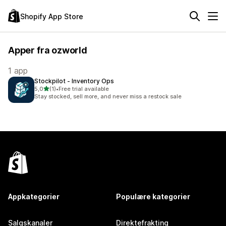
Shopify App Store
Apper fra ozworld
1 app
Stockpilot ‑ Inventory Ops
av 5 stjerner
5,0
(1)
•
Free trial available
Totalt 1 omtaler
Stay stocked, sell more, and never miss a restock sale
Appkategorier
Populære kategorier
Salgskanaler
Direktefrakting