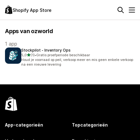
Shopify App Store
Apps van ozworld
1 app
Stockpilot ‑ Inventory Ops
van 5 sterren
5,0
(1)
•
Gratis proefperiode beschikbaar
1 recensies in totaal
Houd je voorraad op peil, verkoop meer en mis geen enkele verkoop
na een nieuwe levering
App-categorieën
Topcategorieën