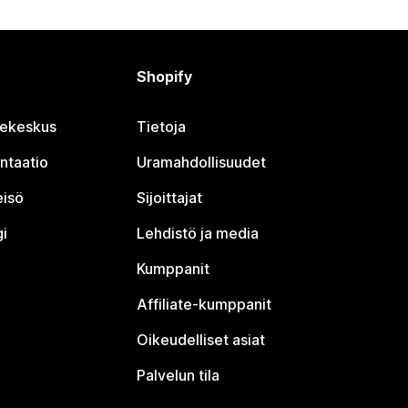
Shopify
jekeskus
Tietoja
ntaatio
Uramahdollisuudet
eisö
Sijoittajat
i
Lehdistö ja media
Kumppanit
Affiliate-kumppanit
Oikeudelliset asiat
Palvelun tila