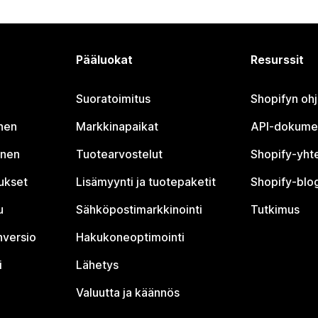
Pääluokat
Resurssit
Suoratoimitus
Shopifyn oh
nen
Markkinapaikat
API-dokume
inen
Tuotearvostelut
Shopify-yht
tukset
Lisämyynti ja tuotepaketit
Shopify-blog
u
Sähköpostimarkkinointi
Tutkimus
nversio
Hakukoneoptimointi
i
Lähetys
Valuutta ja käännös