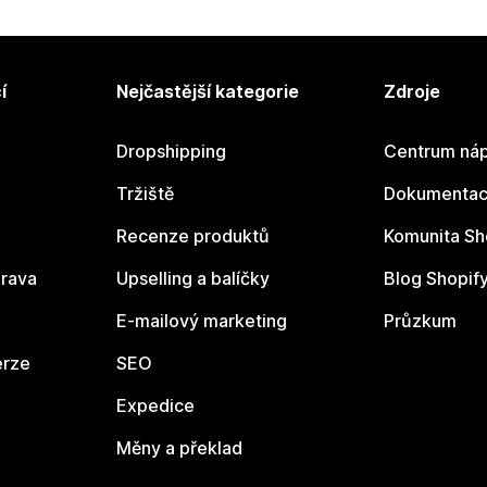
í
Nejčastější kategorie
Zdroje
Dropshipping
Centrum náp
Tržiště
Dokumentace
Recenze produktů
Komunita Sh
rava
Upselling a balíčky
Blog Shopif
E-mailový marketing
Průzkum
erze
SEO
Expedice
Měny a překlad