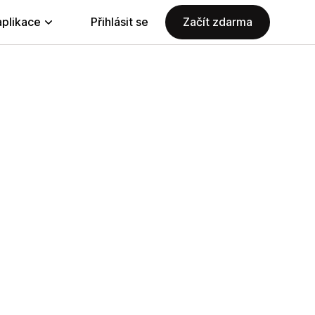
aplikace
Přihlásit se
Začít zdarma