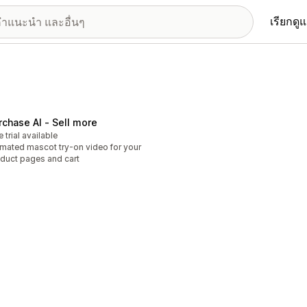
เรียกดู
rchase AI ‑ Sell more
e trial available
mated mascot try-on video for your
duct pages and cart