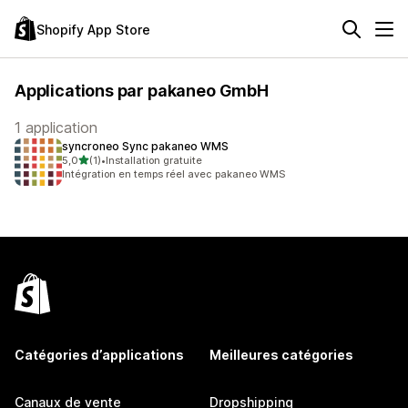
Shopify App Store
Applications par pakaneo GmbH
1 application
syncroneo Sync pakaneo WMS
étoile(s) sur 5
5,0
(1)
•
Installation gratuite
1 avis au total
Intégration en temps réel avec pakaneo WMS
Catégories d’applications
Meilleures catégories
Canaux de vente
Dropshipping