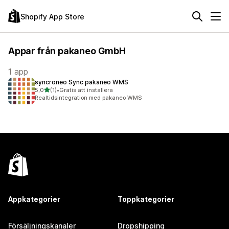
Shopify App Store
Appar från pakaneo GmbH
1 app
syncroneo Sync pakaneo WMS
av 5 stjärnor
5,0
(1)
•
Gratis att installera
1 recensioner totalt
Realtidsintegration med pakaneo WMS
Appkategorier
Toppkategorier
Försäljningskanaler
Dropshipping