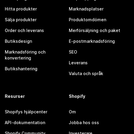
Hitta produkter
Marknadsplatser
Sälja produkter
Produktomdömen
Order och leverans
Merförsäljning och paket
Butiksdesign
E-postmarknadsföring
Marknadsföring och
SEO
konvertering
Leverans
Butikshantering
Valuta och språk
Resurser
Shopify
Shopifys hjälpcenter
Om
API-dokumentation
Jobba hos oss
Shopify Community
Investerare