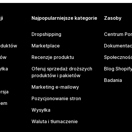
ji
Najpopularniejsze kategorie
Zasoby
Dropshipping
Centrum Po
oduktów
Marketplace
Dokumentac
tów
Recenzje produktu
Społeczność
yłka
Oferuj sprzedaż droższych
Blog Shopif
produktów i pakietów
Badania
Marketing e-mailowy
rsja
Pozycjonowanie stron
pem
Wysyłka
Waluta i tłumaczenie