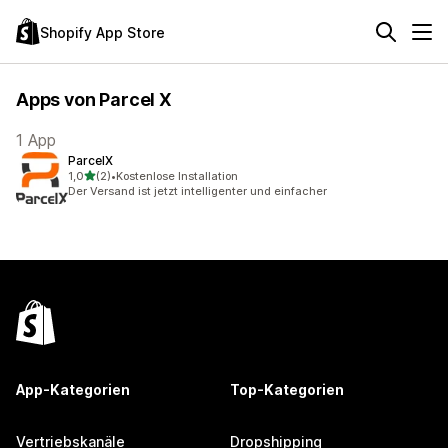
Shopify App Store
Apps von Parcel X
1 App
ParcelX
von 5 Sternen
1,0
(2)
•
Kostenlose Installation
2 Rezensionen insgesamt
Der Versand ist jetzt intelligenter und einfacher
App-Kategorien
Top-Kategorien
Vertriebskanäle
Dropshipping