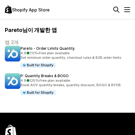
Shopify App Store
Pareto님이 개발한 앱
앱 2개
Pareto ‑ Order Limits Quantity
별 5개 중
4.9
(131)
•
Free plan available
총 리뷰 131개
Set minimum order quantity, checkout rules & B2B order limits
Built for Shopify
P: Quantity Breaks & BOGO
별 5개 중
4.9
(251)
•
Free plan available
총 리뷰 251개
Boost AOV quantity breaks, quantity discount, BOGO & BYOB
Built for Shopify