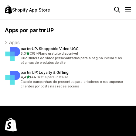
Shopify App Store
Apps por partnrUP
2 apps
partnrUP: Shoppable Video UGC
de 5 estrelas
5,0
(38)
•
Plano gratuito disponível
38 avaliações ao todo
Crie sliders de vídeo personalizados para a página inicial e as
páginas de produtos do site
partnrUP: Loyalty & Gifting
de 5 estrelas
4,4
(4)
•
Grátis para instalar
4 avaliações ao todo
Escale campanhas de presentes para criadores e recompense
clientes por posts nas redes sociais