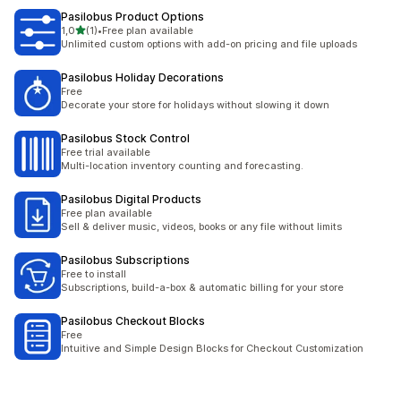
Pasilobus Product Options
av 5 stjerner
1,0
(1)
•
Free plan available
Totalt 1 omtaler
Unlimited custom options with add-on pricing and file uploads
Pasilobus Holiday Decorations
Free
Decorate your store for holidays without slowing it down
Pasilobus Stock Control
Free trial available
Multi-location inventory counting and forecasting.
Pasilobus Digital Products
Free plan available
Sell & deliver music, videos, books or any file without limits
Pasilobus Subscriptions
Free to install
Subscriptions, build-a-box & automatic billing for your store
Pasilobus Checkout Blocks
Free
Intuitive and Simple Design Blocks for Checkout Customization