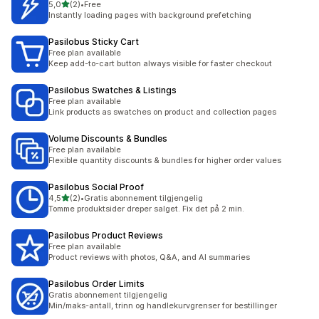
av 5 stjerner
5,0
(2)
•
Free
Totalt 2 omtaler
Instantly loading pages with background prefetching
Pasilobus Sticky Cart
Free plan available
Keep add-to-cart button always visible for faster checkout
Pasilobus Swatches & Listings
Free plan available
Link products as swatches on product and collection pages
Volume Discounts & Bundles
Free plan available
Flexible quantity discounts & bundles for higher order values
Pasilobus Social Proof
av 5 stjerner
4,5
(2)
•
Gratis abonnement tilgjengelig
Totalt 2 omtaler
Tomme produktsider dreper salget. Fix det på 2 min.
Pasilobus Product Reviews
Free plan available
Product reviews with photos, Q&A, and AI summaries
Pasilobus Order Limits
Gratis abonnement tilgjengelig
Min/maks-antall, trinn og handlekurvgrenser for bestillinger