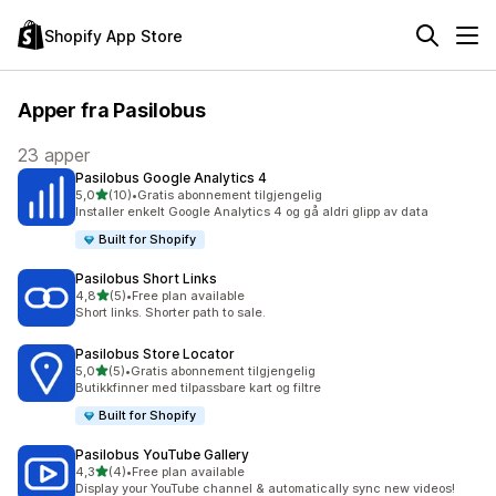
Shopify App Store
Apper fra Pasilobus
23 apper
Pasilobus Google Analytics 4
av 5 stjerner
5,0
(10)
•
Gratis abonnement tilgjengelig
Totalt 10 omtaler
Installer enkelt Google Analytics 4 og gå aldri glipp av data
Built for Shopify
Pasilobus Short Links
av 5 stjerner
4,8
(5)
•
Free plan available
Totalt 5 omtaler
Short links. Shorter path to sale.
Pasilobus Store Locator
av 5 stjerner
5,0
(5)
•
Gratis abonnement tilgjengelig
Totalt 5 omtaler
Butikkfinner med tilpassbare kart og filtre
Built for Shopify
Pasilobus YouTube Gallery
av 5 stjerner
4,3
(4)
•
Free plan available
Totalt 4 omtaler
Display your YouTube channel & automatically sync new videos!