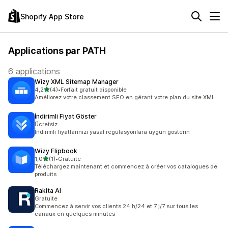
Shopify App Store
Applications par PATH
6 applications
Wizy XML Sitemap Manager
étoile(s) sur 5
4,2
(4)
•
Forfait gratuit disponible
4 avis au total
Améliorez votre classement SEO en gérant votre plan du site XML.
İndirimli Fiyat Göster
Ücretsiz
İndirimli fiyatlarınızı yasal regülasyonlara uygun gösterin
Wizy Flipbook
étoile(s) sur 5
1,0
(1)
•
Gratuite
1 avis au total
Téléchargez maintenant et commencez à créer vos catalogues de
produits
Rakita AI
Gratuite
Commencez à servir vos clients 24 h/24 et 7 j/7 sur tous les
canaux en quelques minutes