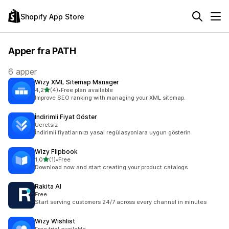
Shopify App Store
Apper fra PATH
6 apper
Wizy XML Sitemap Manager
av 5 stjerner
4,2
(4)
•
Free plan available
Totalt 4 omtaler
Improve SEO ranking with managing your XML sitemap.
İndirimli Fiyat Göster
Ücretsiz
İndirimli fiyatlarınızı yasal regülasyonlara uygun gösterin
Wizy Flipbook
av 5 stjerner
1,0
(1)
•
Free
Totalt 1 omtaler
Download now and start creating your product catalogs
Rakita AI
Free
Start serving customers 24/7 across every channel in minutes
Wizy Wishlist