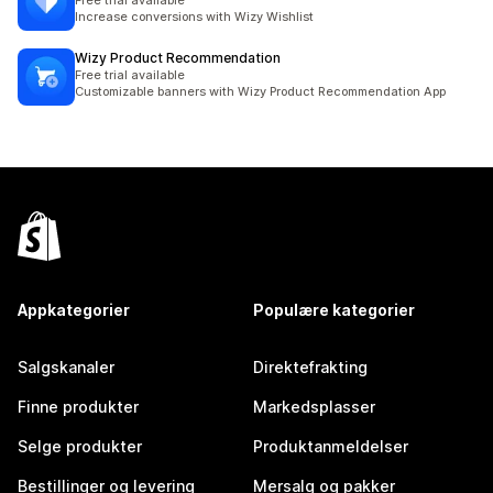
Free trial available
Increase conversions with Wizy Wishlist
Wizy Product Recommendation
Free trial available
Customizable banners with Wizy Product Recommendation App
Appkategorier
Populære kategorier
Salgskanaler
Direktefrakting
Finne produkter
Markedsplasser
Selge produkter
Produktanmeldelser
Bestillinger og levering
Mersalg og pakker