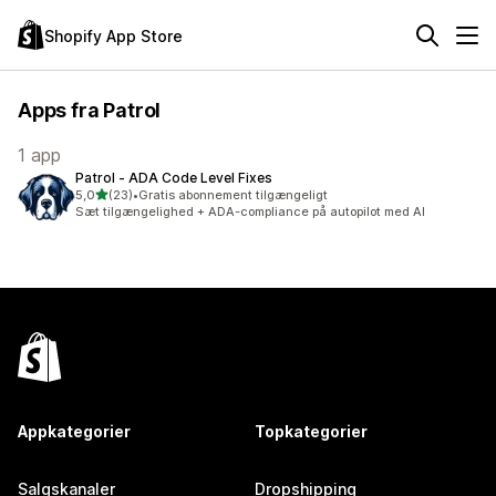
Shopify App Store
Apps fra Patrol
1 app
Patrol ‑ ADA Code Level Fixes
ud af 5 stjerner
5,0
(23)
•
Gratis abonnement tilgængeligt
23 anmeldelser i alt
Sæt tilgængelighed + ADA-compliance på autopilot med AI
Appkategorier
Topkategorier
Salgskanaler
Dropshipping