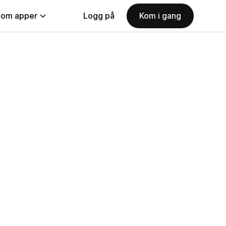
nom apper
Logg på
Kom i gang