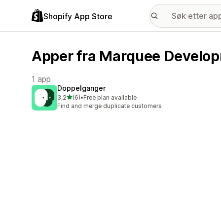
Shopify App Store
Apper fra Marquee Develo
1 app
Doppelganger
av 5 stjerner
3,2
(6)
•
Free plan available
Totalt 6 omtaler
Find and merge duplicate customers