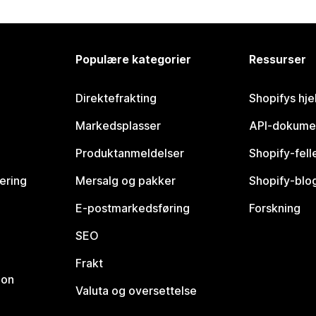
Populære kategorier
Ressurser
Direktefrakting
Shopifys hje
Markedsplasser
API-dokume
Produktanmeldelser
Shopify-fel
vering
Mersalg og pakker
Shopify-blo
E-postmarkedsføring
Forskning
SEO
Frakt
jon
Valuta og oversettelse