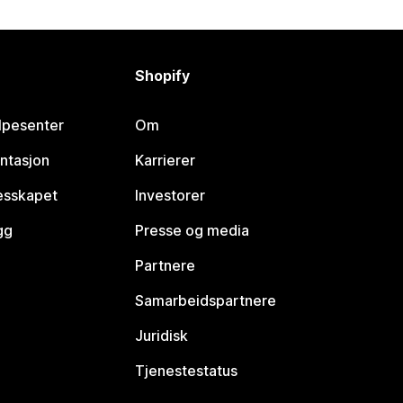
Shopify
lpesenter
Om
ntasjon
Karrierer
lesskapet
Investorer
gg
Presse og media
Partnere
Samarbeidspartnere
Juridisk
Tjenestestatus