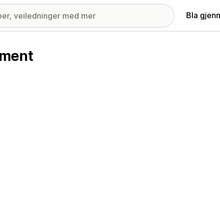
Bla gjen
pment