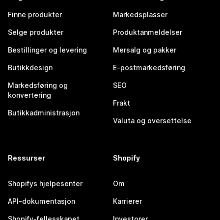
Finne produkter
Markedsplasser
Selge produkter
Produktanmeldelser
Bestillinger og levering
Mersalg og pakker
Butikkdesign
E-postmarkedsføring
Markedsføring og
SEO
konvertering
Frakt
Butikkadministrasjon
Valuta og oversettelse
Ressurser
Shopify
Shopifys hjelpesenter
Om
API-dokumentasjon
Karrierer
Shopify-fellesskapet
Investorer