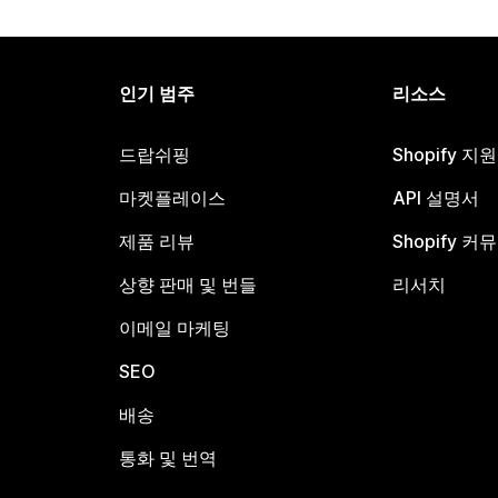
인기 범주
리소스
드랍쉬핑
Shopify 지
마켓플레이스
API 설명서
제품 리뷰
Shopify 커
상향 판매 및 번들
리서치
이메일 마케팅
SEO
배송
통화 및 번역