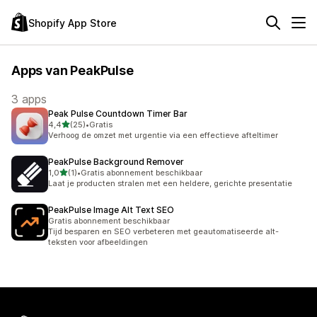
Shopify App Store
Apps van PeakPulse
3 apps
Peak Pulse Countdown Timer Bar
van 5 sterren
4,4
(25)
•
Gratis
25 recensies in totaal
Verhoog de omzet met urgentie via een effectieve afteltimer
PeakPulse Background Remover
van 5 sterren
1,0
(1)
•
Gratis abonnement beschikbaar
1 recensies in totaal
Laat je producten stralen met een heldere, gerichte presentatie
PeakPulse Image Alt Text SEO
Gratis abonnement beschikbaar
Tijd besparen en SEO verbeteren met geautomatiseerde alt-
teksten voor afbeeldingen