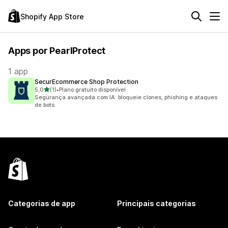
Shopify App Store
Apps por PearlProtect
1 app
SecurEcommerce Shop Protection
de 5 estrelas
5,0
(1)
•
Plano gratuito disponível
1 avaliações ao todo
Segurança avançada com IA: bloqueie clones, phishing e ataques
de bots
Categorias de app
Principais categorias