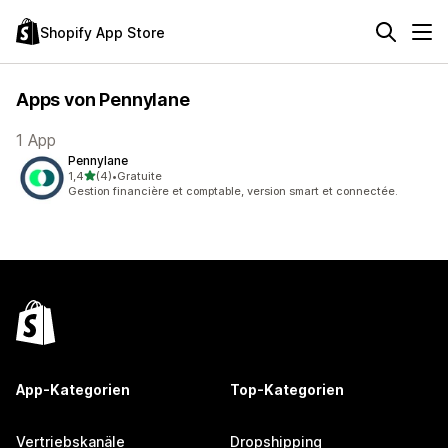
Shopify App Store
Apps von Pennylane
1 App
Pennylane
von 5 Sternen
1,4
(4)
•
Gratuite
4 Rezensionen insgesamt
Gestion financière et comptable, version smart et connectée.
App-Kategorien
Top-Kategorien
Vertriebskanäle
Dropshipping