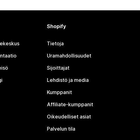
Shopify
jekeskus
Tietoja
ntaatio
Uramahdollisuudet
eisö
Sijoittajat
i
Lehdistö ja media
Kumppanit
Affiliate-kumppanit
Oikeudelliset asiat
Palvelun tila