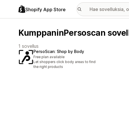
Shopify App Store
KumppaninPersoscan sovel
1 sovellus
PersoScan: Shop by Body
Free plan available
Let shoppers click body areas to find
the right products