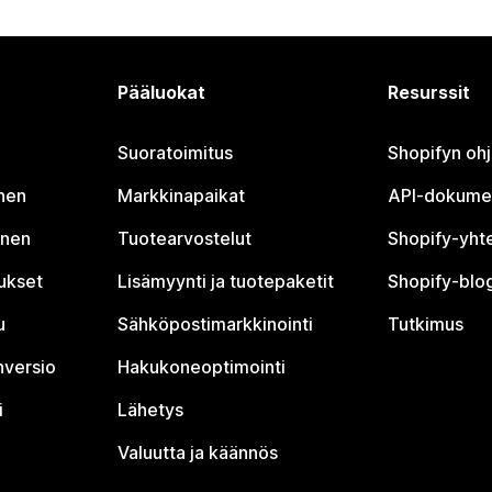
Pääluokat
Resurssit
Suoratoimitus
Shopifyn oh
nen
Markkinapaikat
API-dokume
inen
Tuotearvostelut
Shopify-yht
tukset
Lisämyynti ja tuotepaketit
Shopify-blog
u
Sähköpostimarkkinointi
Tutkimus
nversio
Hakukoneoptimointi
i
Lähetys
Valuutta ja käännös