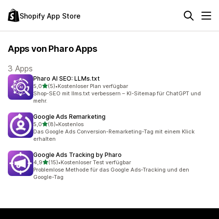
Shopify App Store
Apps von Pharo Apps
3 Apps
Pharo AI SEO: LLMs.txt
von 5 Sternen
5,0
(5)
•
Kostenloser Plan verfügbar
5 Rezensionen insgesamt
Shop-SEO mit llms.txt verbessern – KI-Sitemap für ChatGPT und
mehr.
Google Ads Remarketing
von 5 Sternen
5,0
(8)
•
Kostenlos
8 Rezensionen insgesamt
Das Google Ads Conversion-Remarketing-Tag mit einem Klick
erhalten
Google Ads Tracking by Pharo
von 5 Sternen
4,9
(15)
•
Kostenloser Test verfügbar
15 Rezensionen insgesamt
Problemlose Methode für das Google Ads-Tracking und den
Google-Tag