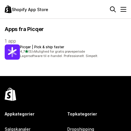
Shopify App Store
Apps fra Picqer
1 app
Picqer | Pick & ship faster
ud af 5 stjerner
4,7
(5)
•
Mulighed for gratis prøveperiode
5 anmeldelser i alt
Lagersoftware til e-handel. Professionelt. Simpelt.
Appkategorier
Topkategorier
Salgskanaler
Dropshipping