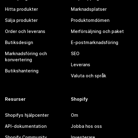
Hitta produkter
Marknadsplatser
Sälja produkter
Produktomdömen
Order och leverans
Merförsäljning och paket
Butiksdesign
E-postmarknadsföring
Marknadsföring och
SEO
konvertering
Leverans
Butikshantering
Valuta och språk
Resurser
Shopify
Shopifys hjälpcenter
Om
API-dokumentation
Jobba hos oss
Shopify Community
Investerare