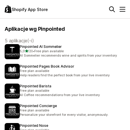
Shopify App Store
Aplikacje wg Pinpointed
5 aplikacje(-i)
Pinpointed AI Sommelier
na 5 gwiazdek
5,0
(3)
•
Free plan available
Łączna liczba recenzji: 3
AI Sommelier recommends wine and spirits from your inventory
Pinpointed Pages Book Advisor
Free plan available
Help readers find the perfect book from your live inventory
Pinpointed Barista
Free plan available
AI Coffee recommendations from your live inventory
Pinpointed Concierge
Free plan available
Personalize your storefront for every visitor, anonymously.
Pinpointed Nose