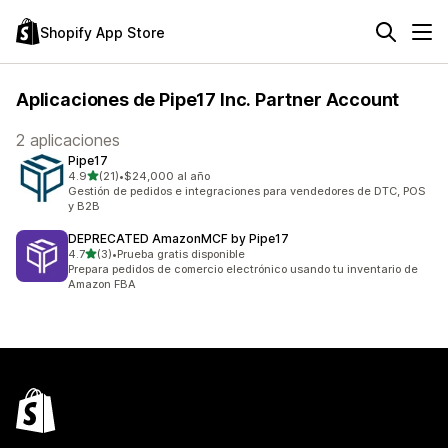
Shopify App Store
Aplicaciones de Pipe17 Inc. Partner Account
2 aplicaciones
Pipe17
de 5 estrellas
4.9
(21)
•
$24,000 al año
21 reseñas en total
Gestión de pedidos e integraciones para vendedores de DTC, POS
y B2B
DEPRECATED AmazonMCF by Pipe17
de 5 estrellas
4.7
(3)
•
Prueba gratis disponible
3 reseñas en total
Prepara pedidos de comercio electrónico usando tu inventario de
Amazon FBA