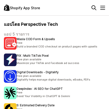
Shopify App Store
แอปโดย Perspective Tech
แอป 5 รายการ
Wasla COD Form & Upsells
Free
Build a branded COD checkout on product pages with upsells
PIX : Multi TikTok Pixel
Free plan available
Maximize your TikTok and Facebook ad success
Digital Downloads ‑ Digitalify
Free plan available
Digitalify helps manage digital downloads, eBooks, PDFs
DeepIndex : AI SEO for ChatGPT
Free
Boost Your Visibility in ChatGPT & Gemini
S: Estimated Delivery Date