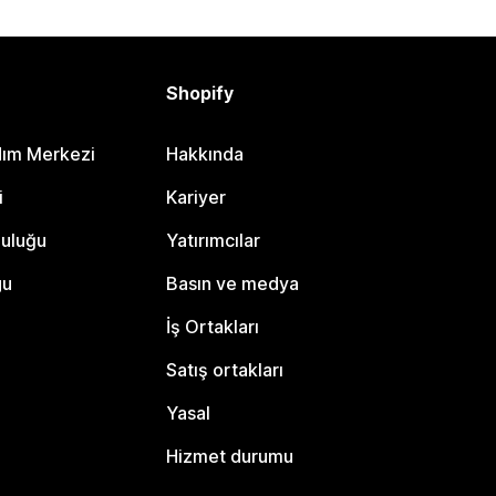
Shopify
dım Merkezi
Hakkında
i
Kariyer
luluğu
Yatırımcılar
gu
Basın ve medya
İş Ortakları
Satış ortakları
Yasal
Hizmet durumu