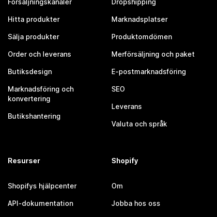
Försäljningskanaler
Dropshipping
Hitta produkter
Marknadsplatser
Sälja produkter
Produktomdömen
Order och leverans
Merförsäljning och paket
Butiksdesign
E-postmarknadsföring
Marknadsföring och
SEO
konvertering
Leverans
Butikshantering
Valuta och språk
Resurser
Shopify
Shopifys hjälpcenter
Om
API-dokumentation
Jobba hos oss