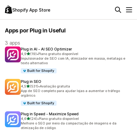
Shopify App Store
Apps por Plug in Useful
3 apps
Plug in AI ‑ AI SEO Optimizer
de 5 estrelas
4,9
(19)
•
Plano gratuito disponível
19 avaliações ao todo
Impulsionador de SEO com IA, otimizador em massa, metatags e
texto alternativo
Built for Shopify
Plug in SEO
de 5 estrelas
4,5
(531)
•
Avaliação gratuita
531 avaliações ao todo
App de SEO completo para ajudar lojas a aumentar o tráfego
orgânico.
Built for Shopify
Plug in Speed ‑ Maximize Speed
de 5 estrelas
4,6
(24)
•
Plano gratuito disponível
24 avaliações ao todo
Melhore o SEO por meio da compactação de imagens e da
otimização de código.