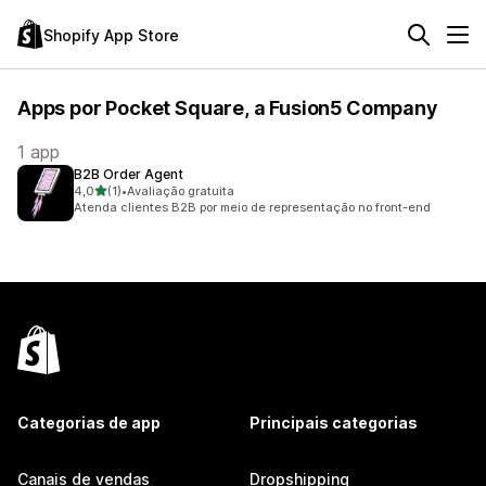
Shopify App Store
Apps por Pocket Square, a Fusion5 Company
1 app
B2B Order Agent
de 5 estrelas
4,0
(1)
•
Avaliação gratuita
1 avaliações ao todo
Atenda clientes B2B por meio de representação no front-end
Categorias de app
Principais categorias
Canais de vendas
Dropshipping