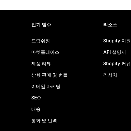
인기 범주
리소스
드랍쉬핑
Shopify 지
마켓플레이스
API 설명서
제품 리뷰
Shopify 커
상향 판매 및 번들
리서치
이메일 마케팅
SEO
배송
통화 및 번역