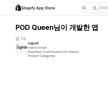
Shopify App Store
POD Queen님이 개발한 앱
앱 1개
xqpod
Free to install
Seamless Customization for Various
Product Categories