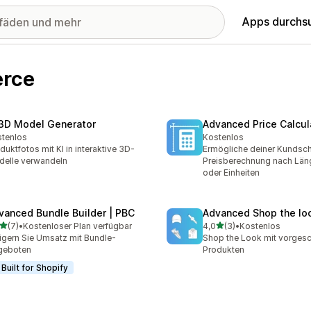
Apps durchs
erce
 3D Model Generator
Advanced Price Calcul
tenlos
Kostenlos
duktfotos mit KI in interaktive 3D-
Ermögliche deiner Kundsch
elle verwandeln
Preisberechnung nach Läng
oder Einheiten
vanced Bundle Builder | PBC
Advanced Shop the lo
von 5 Sternen
von 5 Sternen
(7)
•
Kostenloser Plan verfügbar
4,0
(3)
•
Kostenlos
ezensionen insgesamt
3 Rezensionen insgesamt
igern Sie Umsatz mit Bundle-
Shop the Look mit vorges
geboten
Produkten
Built for Shopify