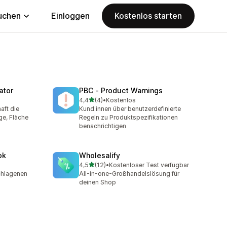
uchen
Einloggen
Kostenlos starten
ator
PBC ‑ Product Warnings
von 5 Sternen
4,4
(4)
•
Kostenlos
4 Rezensionen insgesamt
aft die
Kund:innen über benutzerdefinierte
e, Fläche
Regeln zu Produktspezifikationen
benachrichtigen
ok
Wholesalify
von 5 Sternen
4,5
(12)
•
Kostenloser Test verfügbar
12 Rezensionen insgesamt
chlagenen
All-in-one-Großhandelslösung für
deinen Shop