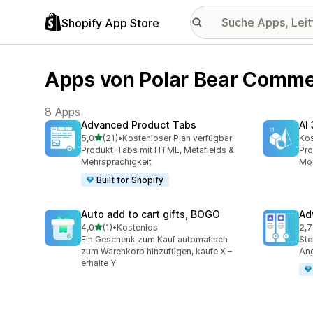
Shopify App Store
Apps von Polar Bear Comm
8 Apps
Advanced Product Tabs
AI
von 5 Sternen
5,0
(21)
•
Kostenloser Plan verfügbar
Kos
21 Rezensionen insgesamt
Produkt-Tabs mit HTML, Metafields &
Pro
Mehrsprachigkeit
Mod
Built for Shopify
Auto add to cart gifts, BOGO
Ad
von 5 Sternen
4,0
(1)
•
Kostenlos
2,7
1 Rezensionen insgesamt
7 R
Ein Geschenk zum Kauf automatisch
Ste
zum Warenkorb hinzufügen, kaufe X –
An
erhalte Y