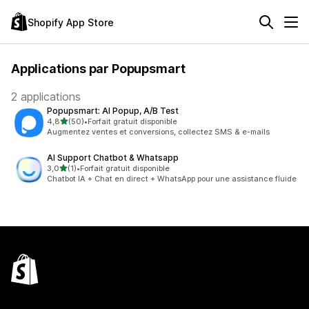
Shopify App Store
Applications par Popupsmart
2 applications
Popupsmart: AI Popup, A/B Test
étoile(s) sur 5
4,8
(50)
•
Forfait gratuit disponible
50 avis au total
Augmentez ventes et conversions, collectez SMS & e-mails
AI Support Chatbot & Whatsapp
étoile(s) sur 5
3,0
(1)
•
Forfait gratuit disponible
1 avis au total
Chatbot IA + Chat en direct + WhatsApp pour une assistance fluide