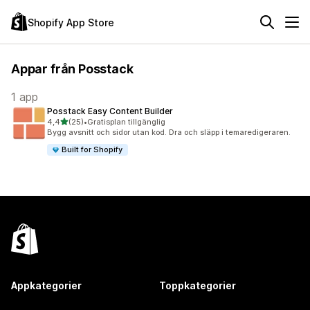
Shopify App Store
Appar från Posstack
1 app
Posstack Easy Content Builder
av 5 stjärnor
4,4
(25)
•
Gratisplan tillgänglig
25 recensioner totalt
Bygg avsnitt och sidor utan kod. Dra och släpp i temaredigeraren.
Built for Shopify
Appkategorier
Toppkategorier