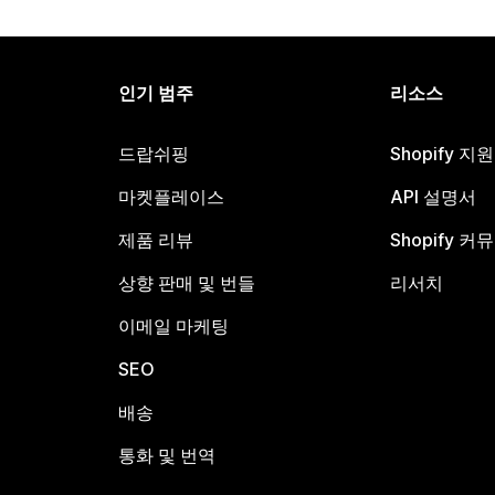
인기 범주
리소스
드랍쉬핑
Shopify 지
마켓플레이스
API 설명서
제품 리뷰
Shopify 커
상향 판매 및 번들
리서치
이메일 마케팅
SEO
배송
통화 및 번역