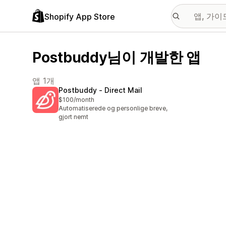
Shopify App Store
Postbuddy님이 개발한 앱
앱 1개
Postbuddy ‑ Direct Mail
$100/month
Automatiserede og personlige breve,
gjort nemt