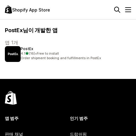
Shopify App Store
PostEx님이 개발한 앱
앱 1개
PostEx
별 5개 중
4.1
(16)
•
Free to install
총 리뷰 16개
Order shipment booking and fulfillments in PostEx
앱 범주
인기 범주
판매 채널
드랍쉬핑