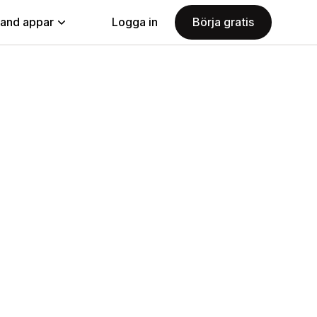
land appar
Logga in
Börja gratis