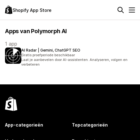
Shopify App Store
Apps van Polymorph AI
1 app
AI Radar | Gemini, ChatGPT SEO
Gratis proefperiode beschikbaar
Laat je aanbevelen door AI-assistenten. Analyseren, volgen en
verbeteren
App-categorieën
Topcategorieën