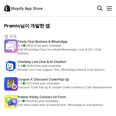
Shopify App Store
Premio님이 개발한 앱
앱 4개
Chaty Chat Buttons & WhatsApp
별 5개 중
4.9
(289)
•
Free plan available
총 리뷰 289개
Add WhatsApp Chat, Facebook Messenger, Line & 20+ Chat
Buttons
Chatway Live Chat & AI Chatbot
별 5개 중
4.9
(259)
•
Free plan available
총 리뷰 259개
Provide Live chat support, FAQ, WhatsApp inbox & chat buttons
Coupon X: Discount Code Pop Up
별 5개 중
5.0
(121)
•
Free plan available
총 리뷰 121개
Discount Code Pop Up & Coupon Code to Reduce Cart Abandonment
Premio Sticky Contact Us Form
별 5개 중
4.7
(16)
•
Free plan available
총 리뷰 16개
Get more sales with a floating form, WhatsApp & chat buttons