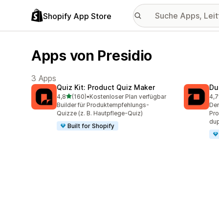
Shopify App Store
Apps von Presidio
3 Apps
Quiz Kit: Product Quiz Maker
Du
von 5 Sternen
4,8
(160)
•
Kostenloser Plan verfügbar
4,7
160 Rezensionen insgesamt
110
Builder für Produktempfehlungs-
Der
Quizze (z. B. Hautpflege-Quiz)
Pro
dup
Built for Shopify