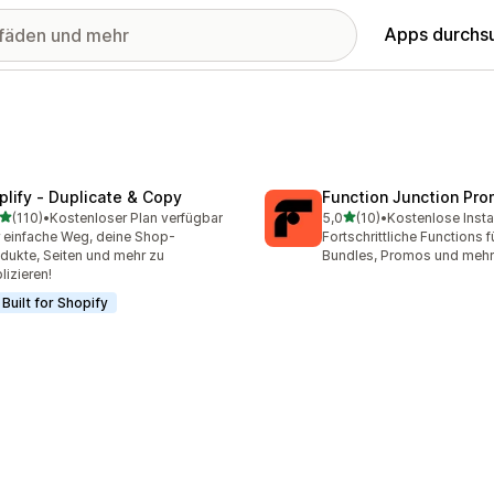
Apps durchs
plify ‑ Duplicate & Copy
Function Junction Pr
von 5 Sternen
von 5 Sternen
(110)
•
Kostenloser Plan verfügbar
5,0
(10)
•
Kostenlose Insta
 Rezensionen insgesamt
10 Rezensionen insgesamt
 einfache Weg, deine Shop-
Fortschrittliche Functions f
dukte, Seiten und mehr zu
Bundles, Promos und mehr 
lizieren!
Built for Shopify