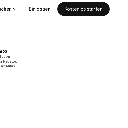
uchen
Einloggen
Kostenlos starten
omos
llation
ür Rabatte,
erstellen