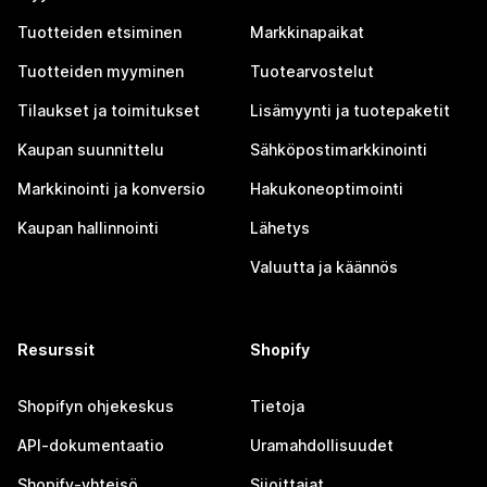
Tuotteiden etsiminen
Markkinapaikat
Tuotteiden myyminen
Tuotearvostelut
Tilaukset ja toimitukset
Lisämyynti ja tuotepaketit
Kaupan suunnittelu
Sähköpostimarkkinointi
Markkinointi ja konversio
Hakukoneoptimointi
Kaupan hallinnointi
Lähetys
Valuutta ja käännös
Resurssit
Shopify
Shopifyn ohjekeskus
Tietoja
API-dokumentaatio
Uramahdollisuudet
Shopify-yhteisö
Sijoittajat