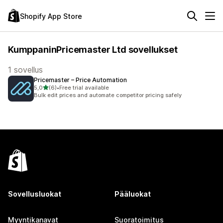
Shopify App Store
KumppaninPricemaster Ltd sovellukset
1 sovellus
Pricemaster – Price Automation
/ 5 tähteä
5,0
(6)
•
Free trial available
6 arvostelua yhteensä
Bulk edit prices and automate competitor pricing safely
Sovellusluokat
Pääluokat
Myyntikanavat
Suoratoimitus